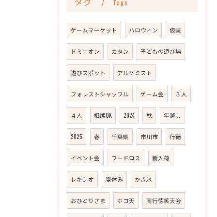
タグ
Tags
ゲームマーケット
ハロウィン
仮装
ドミニオン
カタン
子どもの遊び場
遊びスポット
アルケミスト
フォレストシャッフル
ゲーム会
３人
４人
相席OK
2024
秋
年越し
2025
春
千葉県
市川市
行徳
イベント会
フードロス
新入荷
レキシオ
夏休み
かき氷
おひとりさま
ホコ天
南行徳笑天会