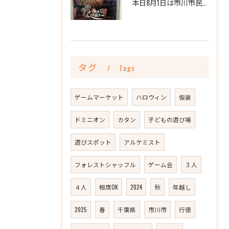
本日8月1日は市川市民納涼花火大会🎆
タグ
Tags
ゲームマーケット
ハロウィン
仮装
ドミニオン
カタン
子どもの遊び場
遊びスポット
アルケミスト
フォレストシャッフル
ゲーム会
３人
４人
相席OK
2024
秋
年越し
2025
春
千葉県
市川市
行徳