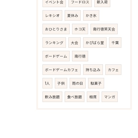
イベント会
フードロス
新入荷
レキシオ
夏休み
かき氷
おひとりさま
ホコ天
南行徳笑天会
ランキング
大会
かぴばら堂
千葉
ボードゲーム
南行徳
ボードゲームカフェ
持ち込み
カフェ
1人
子供
雨の日
駄菓子
飲み放題
食べ放題
相席
マンガ