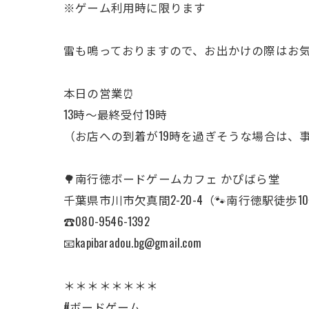
※ゲーム利用時に限ります
雷も鳴っておりますので、お出かけの際はお気
本日の営業⏰
13時〜最終受付19時
（お店への到着が19時を過ぎそうな場合は、事前
🌳南行徳ボードゲームカフェ かぴばら堂
千葉県市川市欠真間2-20-4（🐾南行徳駅徒歩1
☎︎080-9546-1392
📧kapibaradou.bg@gmail.com
＊＊＊＊＊＊＊＊
#ボードゲーム