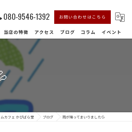
080-9546-1392
お問い合わせはこちら
当店の特徴
アクセス
ブログ
コラム
イベント
初心者
おしゃれ

デート
家族連れ
貸切
ムカフェ かぴばら堂
ブログ
雨が降ってまいりました💦