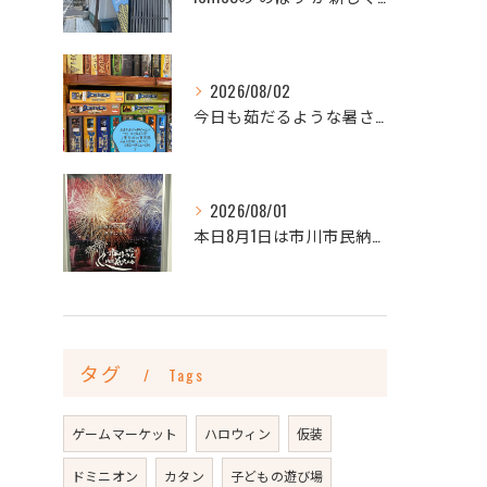
2026/08/02
今日も茹だるような暑さですね💦
2026/08/01
本日8月1日は市川市民納涼花火大会🎆
タグ
Tags
ゲームマーケット
ハロウィン
仮装
ドミニオン
カタン
子どもの遊び場