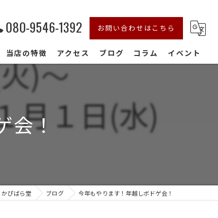
080-9546-1392
お問い合わせはこちら
当店の特徴
アクセス
ブログ
コラム
イベント
初心者
おしゃれ
ゲ会！
デート
家族連れ
貸切
 かぴばら堂
ブログ
今年もやります！年越しボドゲ会！