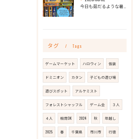
今日も茹だるような暑さですね💦
タグ
Tags
ゲームマーケット
ハロウィン
仮装
ドミニオン
カタン
子どもの遊び場
遊びスポット
アルケミスト
フォレストシャッフル
ゲーム会
３人
４人
相席OK
2024
秋
年越し
2025
春
千葉県
市川市
行徳