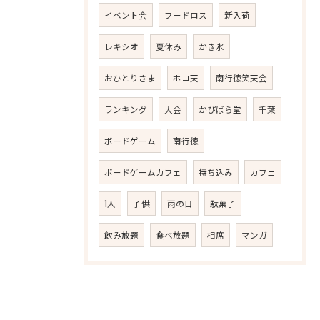
イベント会
フードロス
新入荷
レキシオ
夏休み
かき氷
おひとりさま
ホコ天
南行徳笑天会
ランキング
大会
かぴばら堂
千葉
ボードゲーム
南行徳
ボードゲームカフェ
持ち込み
カフェ
1人
子供
雨の日
駄菓子
飲み放題
食べ放題
相席
マンガ