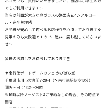
ホコ天でもご質問いただきましたが、当店は小学生のみ
でもご利用できます✨
当店は前面が大きな窓ガラスの路面店&ノンアルコー
ル・完全禁煙🚭
お子様が安心して遊べるお店作りを心掛けております🍀
見学のみも大歓迎ですので、是非一度お越しくださいま
せ✨
皆様のお越しをお待ちしております🦉
🌳南行徳ボードゲームカフェ かぴばら堂
千葉県市川市欠真間2-20-4（🐾南行徳駅徒歩10分）
🈺火〜日：13時〜24時
※19時以降ノーゲスト&ご予約なしの場合、その時点で
閉店