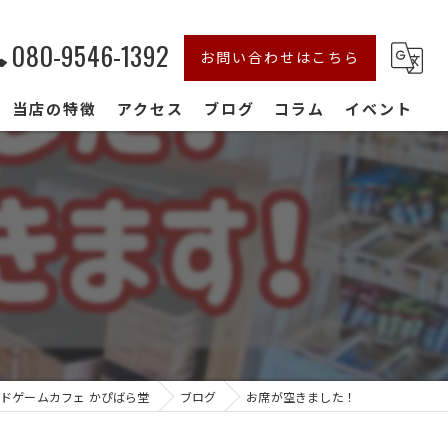
080-9546-1392
お問い合わせはこちら
当店の特徴
アクセス
ブログ
コラム
イベント
初心者
おしゃれ
デート
家族連れ
貸切
ドゲームカフェ かぴばら堂
ブログ
お席が空きました！