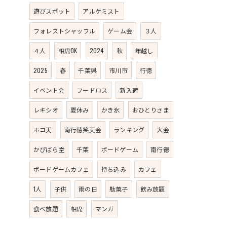
遊びスポット
アルケミスト
フォレストシャッフル
ゲーム会
３人
４人
相席OK
2024
秋
年越し
2025
春
千葉県
市川市
行徳
イベント会
フードロス
新入荷
レキシオ
夏休み
かき氷
おひとりさま
ホコ天
南行徳笑天会
ランキング
大会
かぴばら堂
千葉
ボードゲーム
南行徳
ボードゲームカフェ
持ち込み
カフェ
1人
子供
雨の日
駄菓子
飲み放題
食べ放題
相席
マンガ