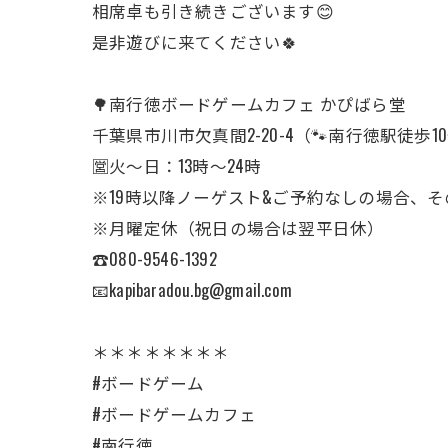
相席卓も引き続きございます😊
是非遊びに来てください🍀
🌳南行徳ボードゲームカフェ かぴばら堂
千葉県市川市欠真間2-20-4（🐾南行徳駅徒歩1
🈺火〜日：13時〜24時
※19時以降ノーゲスト&ご予約なしの場合、
※月曜定休（祝日の場合は翌平日休）
☎︎080-9546-1392
📧kapibaradou.bg@gmail.com
＊＊＊＊＊＊＊＊
#ボードゲーム
#ボードゲームカフェ
#南行徳