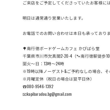
ご来店をご予定してくださっていたお客様には大
明日は通常通り営業いたします。
お電話でのお問い合わせは本日も承っておりま
🌳南行徳ボードゲームカフェ かぴばら堂
千葉県市川市欠真間2-20-4（🐾南行徳駅徒歩1
🈺火〜日：13時〜24時
※19時以降ノーゲスト&ご予約なしの場合、
※月曜定休（祝日の場合は翌平日休）
☎︎080-9546-1392
📧kapibaradou.bg@gmail.com