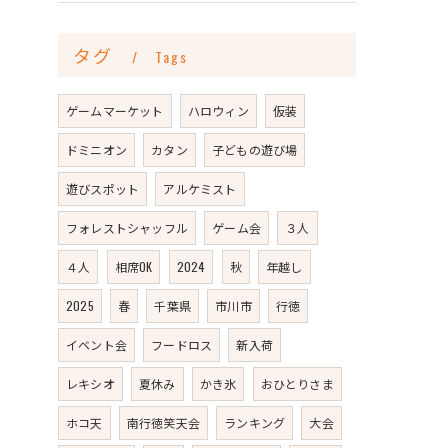
タグ
Tags
ゲームマーケット
ハロウィン
仮装
ドミニオン
カタン
子どもの遊び場
遊びスポット
アルケミスト
フォレストシャッフル
ゲーム会
３人
４人
相席OK
2024
秋
年越し
2025
春
千葉県
市川市
行徳
イベント会
フードロス
新入荷
レキシオ
夏休み
かき氷
おひとりさま
ホコ天
南行徳笑天会
ランキング
大会