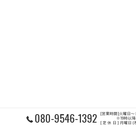
080-9546-1392
[営業時間]火曜日～日曜
※19時以降で、
[ 定 休 日 ] 月曜