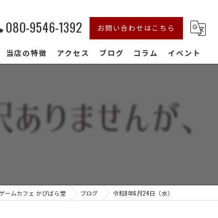
080-9546-1392
お問い合わせはこちら
当店の特徴
アクセス
ブログ
コラム
イベント
初心者
おしゃれ
デート
家族連れ
貸切
ゲームカフェ かぴばら堂
ブログ
令和8年6月24日（水）