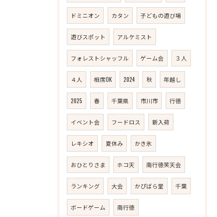
ドミニオン
カタン
子どもの遊び場
遊びスポット
アルケミスト
フォレストシャッフル
ゲーム会
３人
４人
相席OK
2024
秋
年越し
2025
春
千葉県
市川市
行徳
イベント会
フードロス
新入荷
レキシオ
夏休み
かき氷
おひとりさま
ホコ天
南行徳笑天会
ランキング
大会
かぴばら堂
千葉
ボードゲーム
南行徳