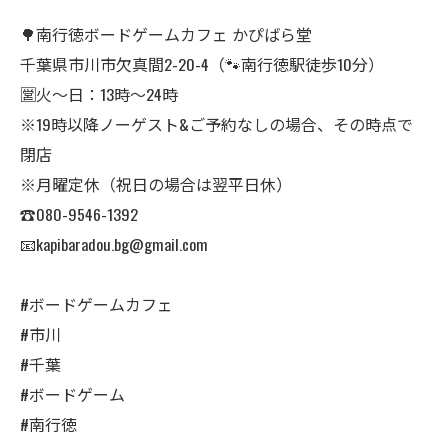
🌳南行徳ボードゲームカフェ かぴばら堂
千葉県市川市欠真間2-20-4（🐾南行徳駅徒歩10分）
🈺火〜日：13時〜24時
※19時以降ノーゲスト&ご予約なしの場合、その時点で
閉店
※月曜定休（祝日の場合は翌平日休）
☎︎080-9546-1392
📧kapibaradou.bg@gmail.com
#ボードゲームカフェ
#市川
#千葉
#ボードゲーム
#南行徳