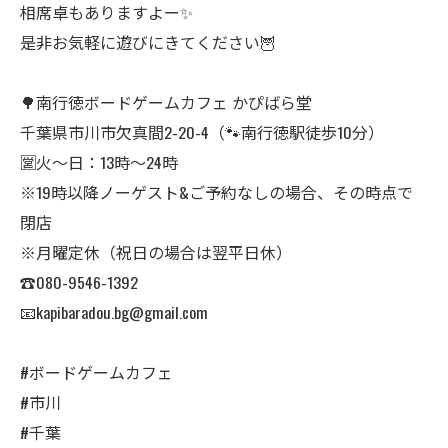
相席卓もありますよー✨
是非お気軽に遊びにきてください🦉
🌳南行徳ボードゲームカフェ かぴばら堂
千葉県市川市欠真間2-20-4（🐾南行徳駅徒歩10分）
🈺火〜日：13時〜24時
※19時以降ノーゲスト&ご予約なしの場合、その時点で
閉店
※月曜定休（祝日の場合は翌平日休）
☎︎080-9546-1392
📧kapibaradou.bg@gmail.com
#ボードゲームカフェ
#市川
#千葉