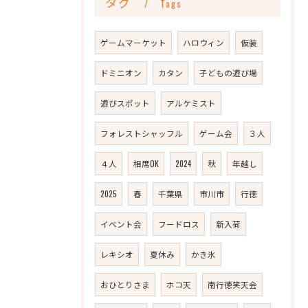
タグ
Tags
ゲームマーケット
ハロウィン
仮装
ドミニオン
カタン
子どもの遊び場
遊びスポット
アルケミスト
フォレストシャッフル
ゲーム会
３人
４人
相席OK
2024
秋
年越し
2025
春
千葉県
市川市
行徳
イベント会
フードロス
新入荷
レキシオ
夏休み
かき氷
おひとりさま
ホコ天
南行徳笑天会